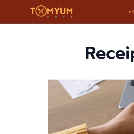
หน
Skip
to
content
Recei